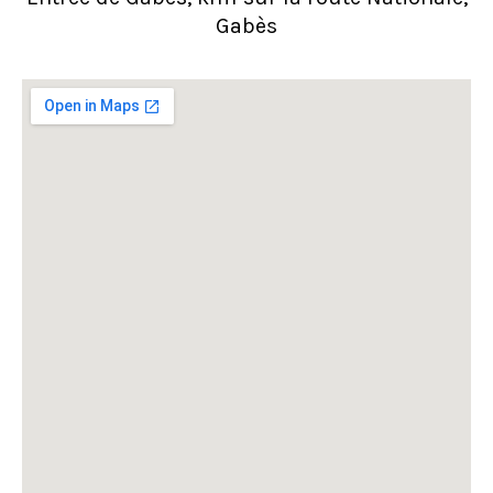
Gabès