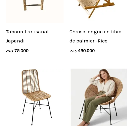
Tabouret artisanal -
Chaise longue en fibre
Japandi
de palmier -Rico
د.ت
75.000
د.ت
430.000