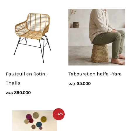
Fauteuil en Rotin -
Tabouret en halfa -Yara
Thalia
د.ت
35.000
د.ت
390.000
Le
Le
- 14%
prix
prix
initial
actuel
était :
est :