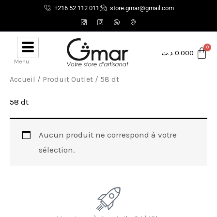
Aller
+216 52 112 011
store.gmar@gmail.com
au
contenu
د.ت
0.000
Menu
Accueil
/ Produit Outlet / 58 dt
58 dt
Aucun produit ne correspond à votre
sélection.