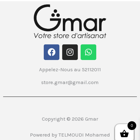
F
I
W
a
n
h
c
s
a
Appelez-Nous au 52112011
e
t
t
b
a
s
store.gmar@gmail.com
o
g
a
o
r
p
k
a
p
m
Copyright © 2026 Gmar
0
Powered by TELMOUDI Mohamed