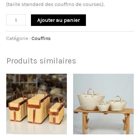
(taille standard des couffins de courses).
Ajouter au panier
Catégorie :
Couffins
Produits similaires
Plage
Plage
de
de
prix :
prix :
4.000 د.ت
50.000 د.ت
à
à
70.000 د.ت