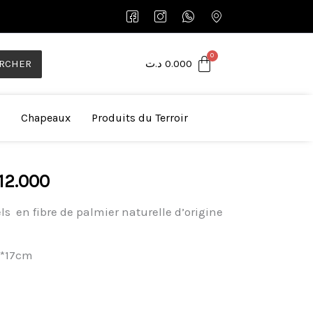
RCHER
د.ت
0.000
Chapeaux
Produits du Terroir
Le
12.000
prix
ls en fibre de palmier naturelle d’origine
al
actuel
 :
est :
m*17cm
12.000 د.ت.
15.000 د.ت.