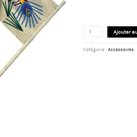
pièces
-مروحة
Ajouter a
Catégorie :
Accessoires