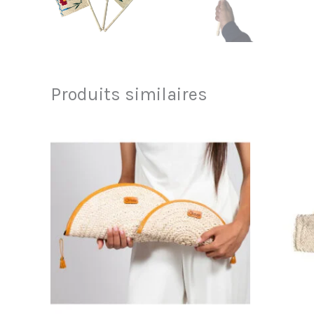
Produits similaires
Plage
de
prix :
20.000 د.ت
à
30.000 د.ت