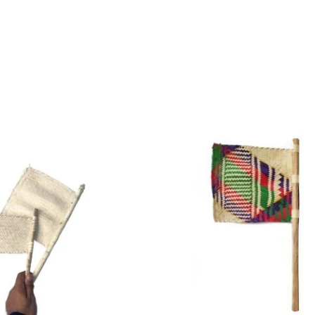
Plage
de
prix :
2.500 د.ت
à
3.500 د.ت