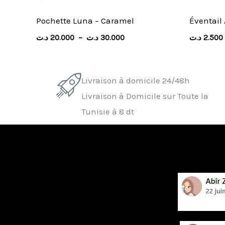
Pochette Luna – Caramel
د.ت
20.000
–
د.ت
30.000
د.ت
2.500
Livraison à domicile 24/48h
Livraison à Domicile sur Toute la
Tunisie à 8 dt