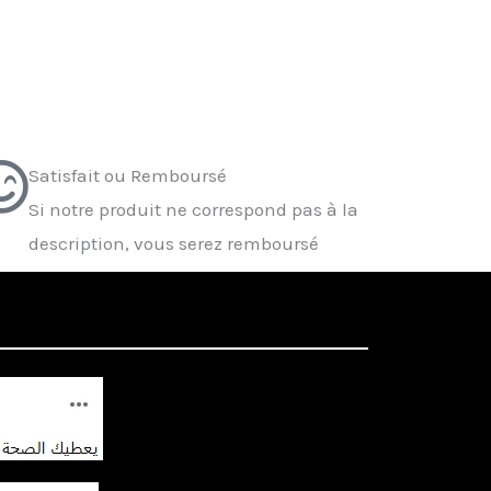
Satisfait ou Remboursé
Si notre produit ne correspond pas à la
description, vous serez remboursé