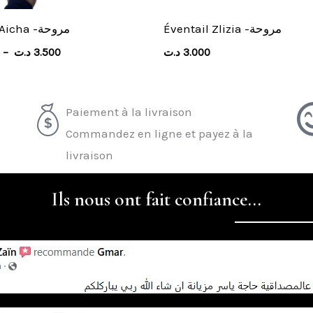
Éventail Zlizia -مروحة
Éventail Aicha -مروحة
–
د.ت
3.500
د.ت
3.000
Paiement à la livraison
Commandez en ligne et payez à la
livraison
Ils nous ont fait confiance...