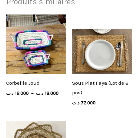
Produits similaires
Plage
de
prix :
12.000 د.ت
à
18.000 د.ت
Corbeille Joud
Sous Plat Faya (Lot de 6
pcs)
د.ت
12.000
–
د.ت
18.000
د.ت
72.000
Plage
de
prix :