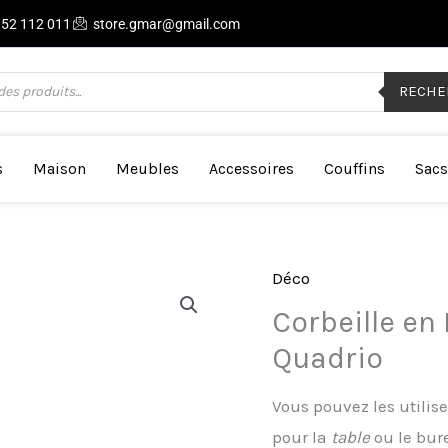
 52 112 011
store.gmar@gmail.com
RECHE
s
Maison
Meubles
Accessoires
Couffins
Sacs
Déco
Corbeille en
Quadrio
Vous pouvez les utili
pour la
table
ou le bur