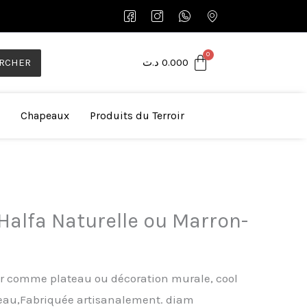
RCHER
د.ت
0.000
Chapeaux
Produits du Terroir
 Halfa Naturelle ou Marron-
ser comme plateau ou décoration murale, cool
eau,Fabriquée artisanalement. diam