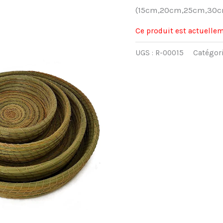
(15cm,20cm,25cm,30cm
Ce produit est actuellem
UGS :
R-00015
Catégori